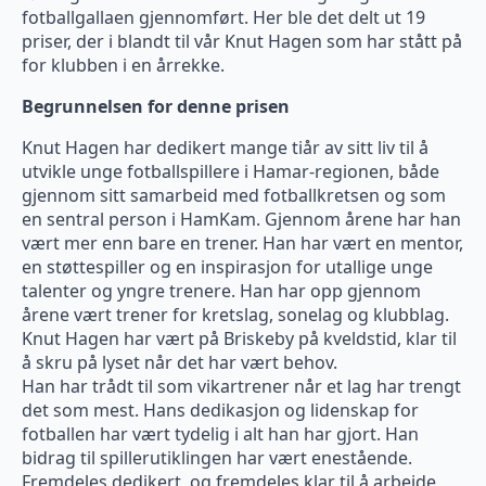
fotballgallaen gjennomført. Her ble det delt ut 19
priser, der i blandt til vår Knut Hagen som har stått på
for klubben i en årrekke.
Begrunnelsen for denne prisen
Knut Hagen har dedikert mange tiår av sitt liv til å
utvikle unge fotballspillere i Hamar-regionen, både
gjennom sitt samarbeid med fotballkretsen og som
en sentral person i HamKam. Gjennom årene har han
vært mer enn bare en trener. Han har vært en mentor,
en støttespiller og en inspirasjon for utallige unge
talenter og yngre trenere. Han har opp gjennom
årene vært trener for kretslag, sonelag og klubblag.
Knut Hagen har vært på Briskeby på kveldstid, klar til
å skru på lyset når det har vært behov.
Han har trådt til som vikartrener når et lag har trengt
det som mest. Hans dedikasjon og lidenskap for
fotballen har vært tydelig i alt han har gjort. Han
bidrag til spillerutiklingen har vært enestående.
Fremdeles dedikert, og fremdeles klar til å arbeide