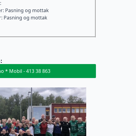
:
r: Pasning og mottak
r: Pasning og mottak
:
Kontaktperson Elitefotballskolen * Knut Hagen * E-post - knut.hagen@hamkam.no * Mobil - 413 38 863