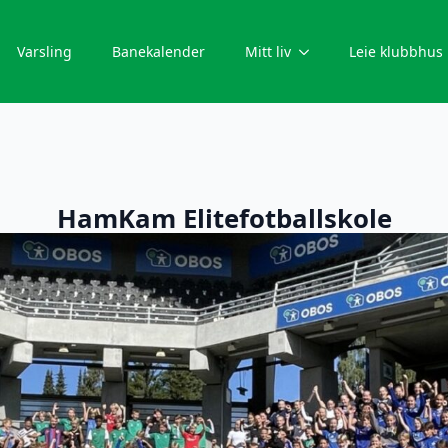
Varsling
Banekalender
Mitt liv
Leie klubbhus
HamKam Elitefotballskole