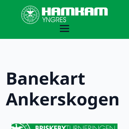
For lagledere
Banekart
For deltakere og foreldre
Ankerskogen