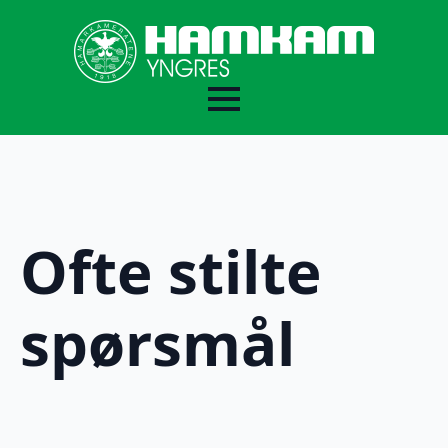
For lagledere
Ofte stilte
For deltakere og foreldre
spørsmål