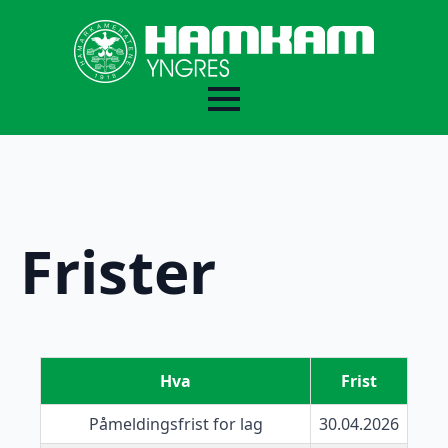
For lagledere
Frister
For deltakere og foreldre
Hva
Frist
Påmeldingsfrist for lag
30.04.2026