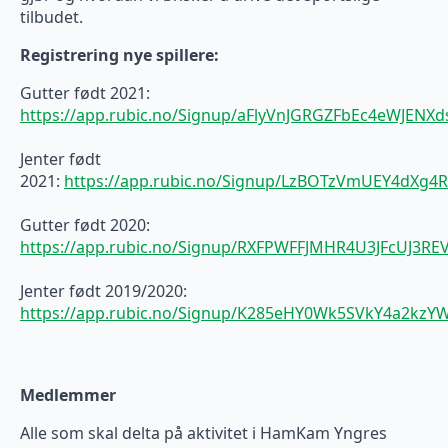
tilbudet.
Registrering nye spillere:
Gutter født 2021:
https://app.rubic.no/Signup/aFlyVnJGRGZFbEc4eWJEN
Jenter født
2021:
https://app.rubic.no/Signup/LzBOTzVmUEY4dX
Gutter født 2020:
https://app.rubic.no/Signup/RXFPWFFJMHR4U3JFcUJ3R
Jenter født 2019/2020:
https://app.rubic.no/Signup/K285eHY0Wk5SVkY4a2kz
Medlemmer
Alle som skal delta på aktivitet i HamKam Yngres