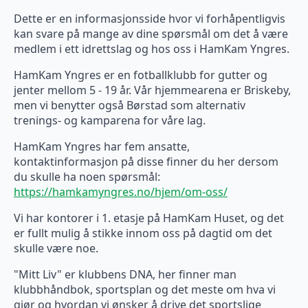
Dette er en informasjonsside hvor vi forhåpentligvis
kan svare på mange av dine spørsmål om det å være
medlem i ett idrettslag og hos oss i HamKam Yngres.
HamKam Yngres er en fotballklubb for gutter og
jenter mellom 5 - 19 år. Vår hjemmearena er Briskeby,
men vi benytter også Børstad som alternativ
trenings- og kamparena for våre lag.
HamKam Yngres har fem ansatte,
kontaktinformasjon på disse finner du her dersom
du skulle ha noen spørsmål:
https://hamkamyngres.no/hjem/om-oss/
Vi har kontorer i 1. etasje på HamKam Huset, og det
er fullt mulig å stikke innom oss på dagtid om det
skulle være noe.
"Mitt Liv" er klubbens DNA, her finner man
klubbhåndbok, sportsplan og det meste om hva vi
gjør og hvordan vi ønsker å drive det sportslige